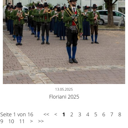
13.05.2025
Floriani 2025
Seite 1 von 16
<<
<
1
2
3
4
5
6
7
8
9
10
11
>
>>