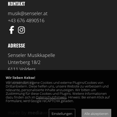
KONTAKT
musik@senseler.at
+43 676 4890516
ADRESSE
Senseler Musikkapelle
Unterberg 18/2
6111 Volders
Wir lieben Kekse!
RECHTLICHES
Wir verwenden eigene Cookies und externe Plugins/Cookies von
Drittanbietern. Diese helfen uns, unsere Website zu verbessern und
relevante, personalisierte Inhalte anzuzeigen. Wir bitten um
Impressum
Zustimmung für diese Cookies und Plugins. Weitere Informationen
dazu finden sich im
Datenschutzhinweis
. Hinweis: Bei einem Klick auf
Datenschutz
Formulare, wird Google reCAPTCHA geladen.
made by
media
werk
Einstellungen
Alle akzeptieren