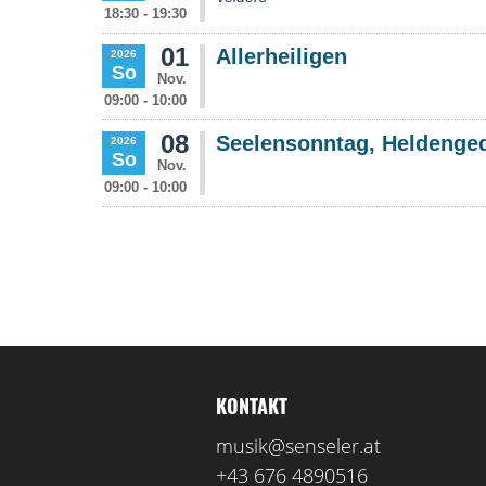
KONTAKT
musik@senseler.at
+43 676 4890516